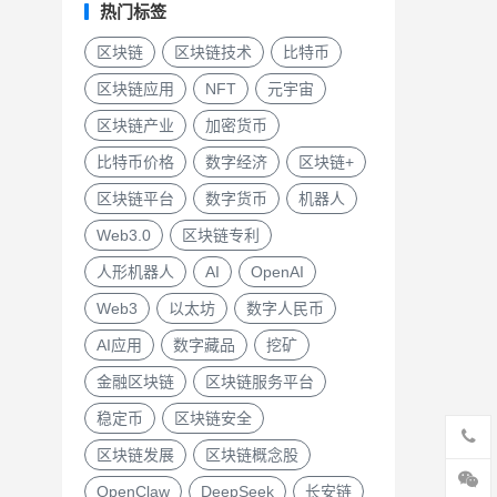
热门标签
区块链
区块链技术
比特币
区块链应用
NFT
元宇宙
区块链产业
加密货币
比特币价格
数字经济
区块链+
区块链平台
数字货币
机器人
Web3.0
区块链专利
人形机器人
AI
OpenAI
Web3
以太坊
数字人民币
AI应用
数字藏品
挖矿
金融区块链
区块链服务平台
稳定币
区块链安全
区块链发展
区块链概念股
OpenClaw
DeepSeek
长安链