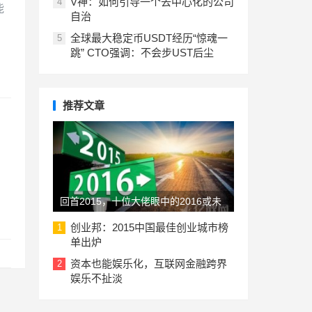
V神：如何引导一个去中心化的公司
4
能
自治
全球最大稳定币USDT经历“惊魂一
5
跳” CTO强调：不会步UST后尘
推荐文章
回首2015，十位大佬眼中的2016或未
来的创业趋势
创业邦：2015中国最佳创业城市榜
1
单出炉
资本也能娱乐化，互联网金融跨界
2
娱乐不扯淡