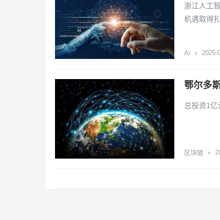
浙江人工智
机遇取得
•
Ai
2025-
鄂尔多
总投资1
•
区块链
2
文
章
导