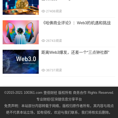
27408
阅读
《哈佛商业评论》：Web3的机遇和挑战
26743
阅读
距离Web3爆发，还差一个“三点钟社群”
36737
阅读
文
©2015-2021 100361.com 壹佰财经 版权所有
商务合作
Rights Reserved.
章
专业财经/区块链信息分享平台
导
免责声明：本站部分内容转载于网络，版权归原作者所有，其内容与观点
航
绝不代表本站立场，如有侵权，欢迎与我们联系，我们将核实后删除。