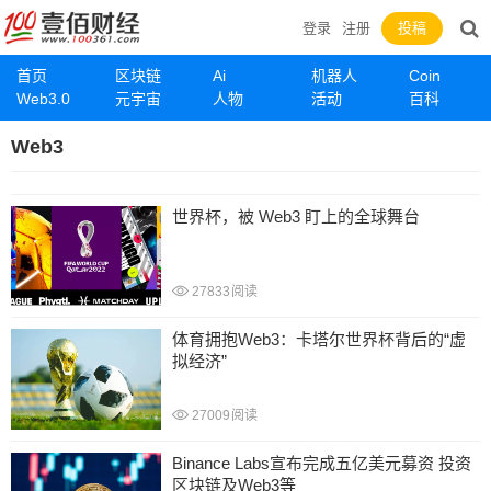
登录
注册
投稿
首页
区块链
Ai
机器人
Coin
Web3.0
元宇宙
人物
活动
百科
Web3
世界杯，被 Web3 盯上的全球舞台
27833
阅读
体育拥抱Web3：卡塔尔世界杯背后的“虚
拟经济”
27009
阅读
Binance Labs宣布完成五亿美元募资 投资
区块链及Web3等