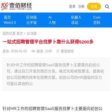
登录
注册
投稿
首页
区块链
Ai
机器人
Coin
Web3.0
元宇宙
人物
活动
百科
您的位置
首页
>
区块链
一站式招聘管理平台找萝卜靠什么获得5200多
发布: 2016-01-01
阅读:
1165
壹佰财经
针对HR工作的招聘管理SaaS服务找萝卜主要面向初创公
司，通过自己开发的简历分发、格式化和收取算法，提高初
创公司招聘的效率在招聘方面，初创公司的HR面临的压力
可能比其他的公
针对HR工作的招聘管理SaaS服务找萝卜主要面向初创公