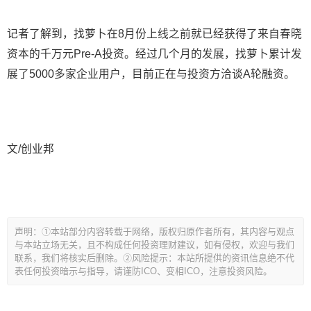
记者了解到，找萝卜在8月份上线之前就已经获得了来自春晓
资本的千万元Pre-A投资。经过几个月的发展，找萝卜累计发
展了5000多家企业用户，目前正在与投资方洽谈A轮融资。
文/创业邦
文
声明：①本站部分内容转载于网络，版权归原作者所有，其内容与观点
章
与本站立场无关，且不构成任何投资理财建议，如有侵权，欢迎与我们
导
联系，我们将核实后删除。②风险提示：本站所提供的资讯信息绝不代
表任何投资暗示与指导，请谨防ICO、变相ICO，注意投资风险。
航