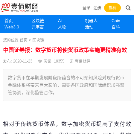
登录
注册
投稿
首页
区块链
Ai
机器人
Coin
Web3.0
元宇宙
人物
活动
百科
您的位置
首页
>
区块链
中国证券报：数字货币将使货币政策实施更精准有效
发布: 2020-11-23
阅读:
19355
壹佰财经
数字货币在早期发展阶段所蕴含的不可预知风险对现行货币
金融体系将带来巨大影响，需要各国政府和国际组织加强监
管协调，深化监管合作。
相对于传统货币体系，数字加密货币提高了支付效