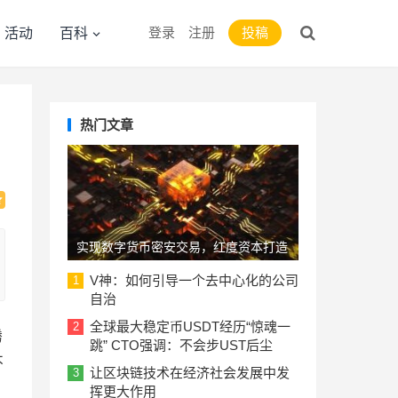
登录
注册
投稿
活动
百科
热门文章
实现数字货币密安交易，红度资本打造
PAP去中心化电子本票系统
V神：如何引导一个去中心化的公司
1
自治
全球最大稳定币USDT经历“惊魂一
2
腾
跳” CTO强调：不会步UST后尘
不
让区块链技术在经济社会发展中发
3
挥更大作用