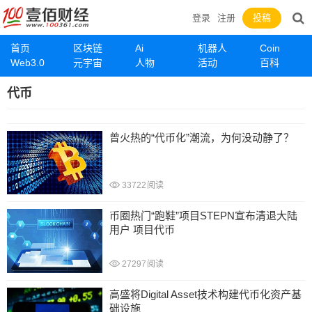
登录
注册
投稿
首页
区块链
Ai
机器人
Coin
Web3.0
元宇宙
人物
活动
百科
代币
曾火热的“代币化”潮流，为何没动静了？
33722
阅读
币圈热门“跑鞋”项目STEPN宣布清退大陆
用户 项目代币
27297
阅读
高盛将Digital Asset技术构建代币化资产基
础设施