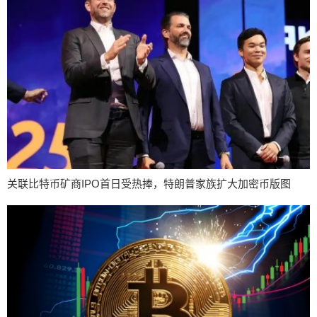
关联比特币矿商IPO首日受热捧，特朗普家族扩大加密币版图