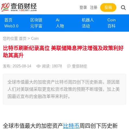
登录
注册
投稿
首页
区块链
Ai
机器人
Coin
Web3.0
元宇宙
人物
活动
百科
您的位置
首页
>
Coin
比特币刷新纪录高位 美联储降息押注增强及政策利好
助其高升
发布: 2025-08-14
阅读:
18078
壹佰财经
​全球市值最大的加密资产比特币周四创下历史新高，原因是
人们对美联储采取更宽松货币政策的预期不断增强，加上美
国最近宣布的金融改革带来利好。
全球市值最大的加密资产
比特币
周四创下历史新